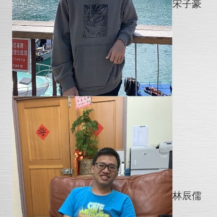
宋子豪
林辰儒