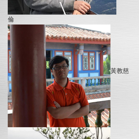
倫
黃教慈